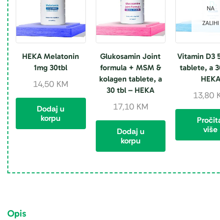
NA
ZALIHI
HEKA Melatonin
Glukosamin Joint
Vitamin D3 
1mg 30tbl
formula + MSM &
tablete, a 3
kolagen tablete, a
HEK
14,50
KM
30 tbl – HEKA
13,80
17,10
KM
Dodaj u
korpu
Pročit
više
Dodaj u
korpu
Opis