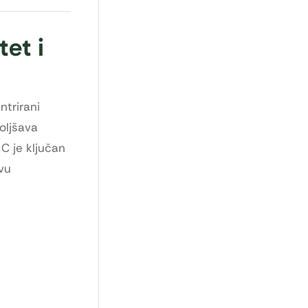
et i
trirani
oljšava
C je ključan
ovu