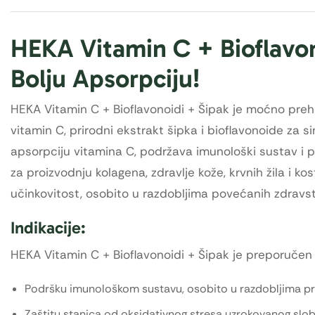
HEKA Vitamin C + Bioflavono
Bolju Apsorpciju!
HEKA Vitamin C + Bioflavonoidi + Šipak je moćno pre
vitamin C, prirodni ekstrakt šipka i bioflavonoide za 
apsorpciju vitamina C, podržava imunološki sustav i p
za proizvodnju kolagena, zdravlje kože, krvnih žila i k
učinkovitost, osobito u razdobljima povećanih zdravstve
Indikacije:
HEKA Vitamin C + Bioflavonoidi + Šipak je preporučen 
Podršku imunološkom sustavu, osobito u razdobljima preh
Zaštitu stanica od oksidativnog stresa uzrokovanog slo