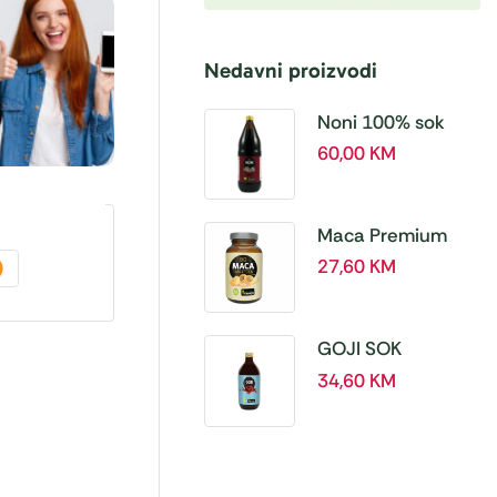
Nedavni proizvodi
Noni 100% sok
BIO, a 1L – Hanoju
60,00
KM
Maca Premium
BIO 500 mg
27,60
KM
tablete, a180 tbl –
Hanoju
GOJI SOK
PREMIUM 100% a
34,60
KM
500 ml