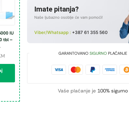
Imate pitanja?
Naše ljubazno osoblje će vam pomoći!
Viber/Whatsapp :
+387 61 355 560
5000 IU
0 tbl –
A
GARANTOVANO
SIGURNO
PLAĆANJE
KM
aj
Vaše plaćanje je
100% sigurno