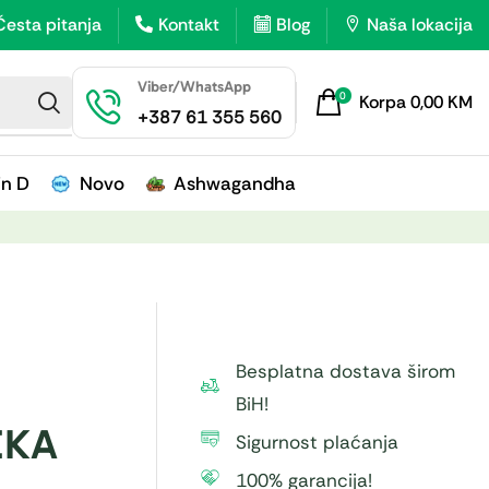
Česta pitanja
Kontakt
Blog
Naša lokacija
Viber/WhatsApp
0
Korpa
0,00
KM
+387 61 355 560
in D
Novo
Ashwagandha
Besplatna dostava širom
BiH!
HEKA
Sigurnost plaćanja
100% garancija!