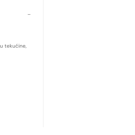
–
u tekućine,