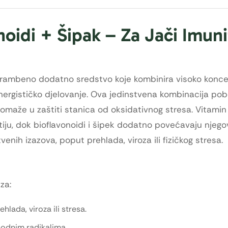
idi + Šipak – Za Jači Imunit
hrambeno dodatno sredstvo koje kombinira visoko koncen
sinergističko djelovanje. Ova jedinstvena kombinacija pob
omaže u zaštiti stanica od oksidativnog stresa. Vitamin 
ostiju, dok bioflavonoidi i šipek dodatno povećavaju njeg
nih izazova, poput prehlada, viroza ili fizičkog stresa.
za:
lada, viroza ili stresa.
bodnim radikalima.