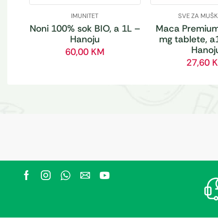
IMUNITET
SVE ZA MUŠ
Noni 100% sok BIO, a 1L –
Maca Premium
Hanoju
mg tablete, a
Hanoj
60,00
KM
27,60