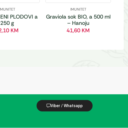
IMUNITET
IMUNITET
ENI PLODOVI a
Graviola sok BIO, a 500 ml
250 g
– Hanoju
2,10
KM
41,60
KM
Viber / Whatsapp