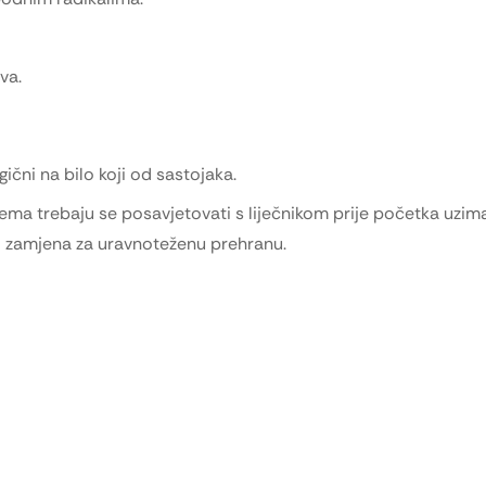
va.
čni na bilo koji od sastojaka.
blema trebaju se posavjetovati s liječnikom prije početka uzi
ao zamjena za uravnoteženu prehranu.