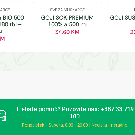
KARCE
SVE ZA MUŠKARCE
 BIO 500
GOJI SOK PREMIUM
GOJI SUŠ
180 tbl –
100% a 500 ml
u
34,60
KM
2
KM
Trebate pomoć?
Pozovite nas: +387 33 719
100
Ponedjeljak - Subota: 8:00 - 20:00 | Nedjelja - neradno