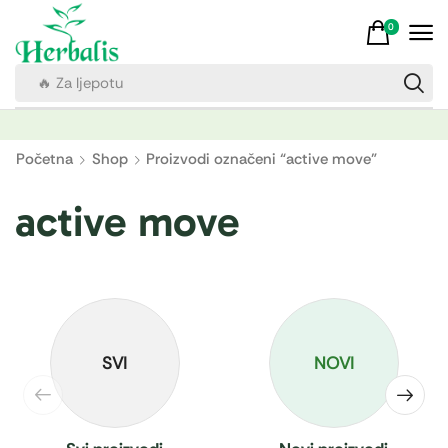
0
🔥 Za ljepotu
Početna
Shop
Proizvodi označeni “active move”
active move
SVI
NOVI