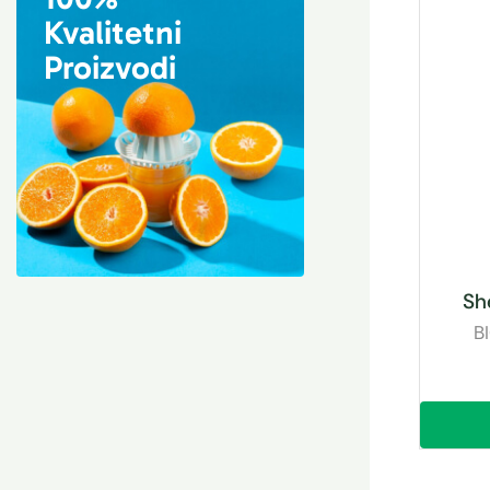
Kvalitetni
Proizvodi
She
B