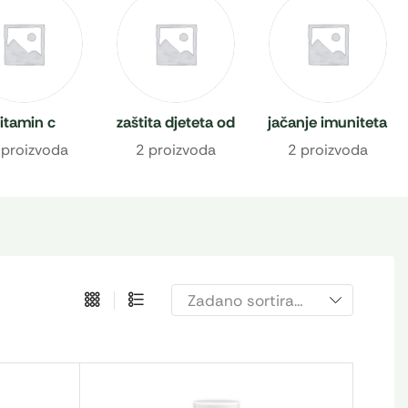
itamin c
zaštita djeteta od
jačanje imuniteta
prehlade
 proizvoda
2 proizvoda
2 proizvoda