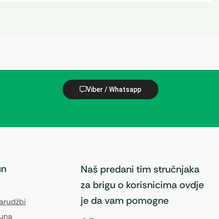
Viber / Whatsapp
un
Naš predani tim stručnjaka
za brigu o korisnicima ovdje
je da vam pomogne
narudžbi
čuna