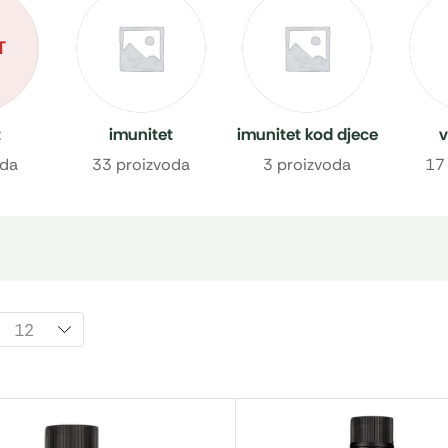
T
t
imunitet
imunitet kod djece
v
oda
33 proizvoda
3 proizvoda
17