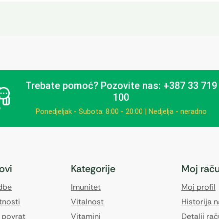
Trebate pomoć?
Pozovite nas: +387 33 719
100
Ponedjeljak - Subota: 8:00 - 20:00 | Nedjelja - neradno
kovi
Kategorije
Moj rač
edbe
Imunitet
Moj profil
tnosti
Vitalnost
Historija 
 povrat
Vitamini
Detalji ra