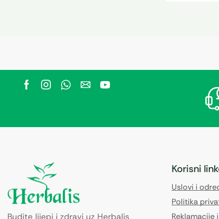
Korisni lin
Uslovi i odr
Politika priva
Budite lijepi i zdravi uz Herbalis
Reklamacije i