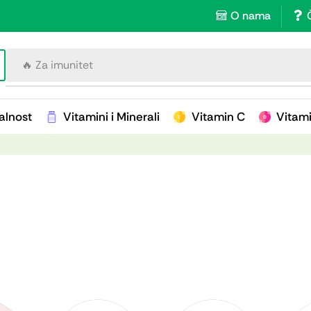
O nama
🔥 Za imunitet
alnost
Vitamini i Minerali
Vitamin C
Vitam