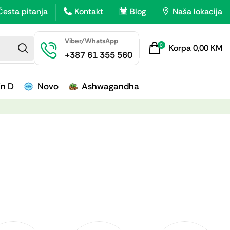
Česta pitanja
Kontakt
Blog
Naša lokacija
Viber/WhatsApp
0
Korpa
0,00
KM
+387 61 355 560
in D
Novo
Ashwagandha