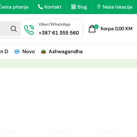
Česta pitanja
Kontakt
Blog
Naša lokacija
Viber/WhatsApp
0
Korpa
0,00
KM
+387 61 355 560
in D
Novo
Ashwagandha