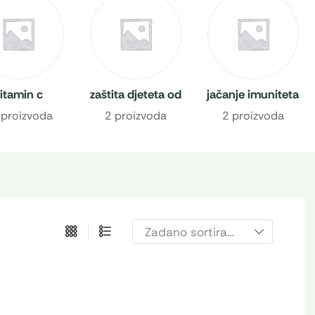
itamin c
zaštita djeteta od
jačanje imuniteta
prehlade
 proizvoda
2 proizvoda
2 proizvoda