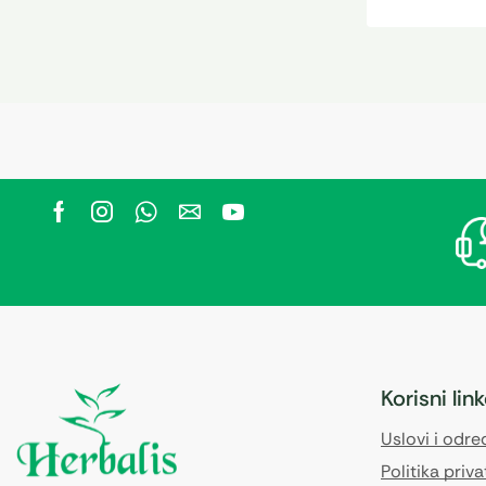
Korisni lin
Uslovi i odr
Politika priva