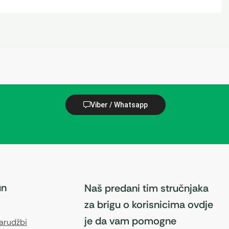
Viber / Whatsapp
un
Naš predani tim stručnjaka
za brigu o korisnicima ovdje
je da vam pomogne
narudžbi