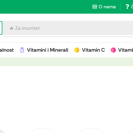
O nama
🔥 Za imunitet
alnost
Vitamini i Minerali
Vitamin C
Vitam