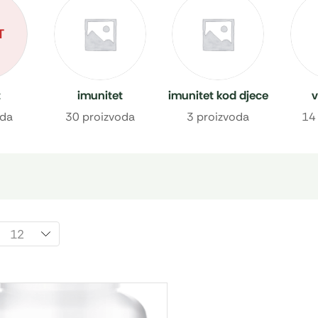
T
t
imunitet
imunitet kod djece
v
oda
30 proizvoda
3 proizvoda
14