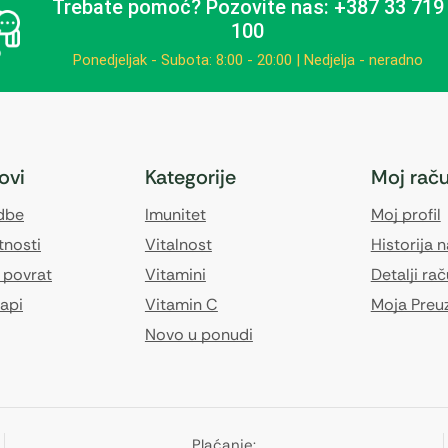
Trebate pomoć?
Pozovite nas: +387 33 719
100
Ponedjeljak - Subota: 8:00 - 20:00 | Nedjelja - neradno
kovi
Kategorije
Moj rač
edbe
Imunitet
Moj profil
tnosti
Vitalnost
Historija 
 povrat
Vitamini
Detalji ra
api
Vitamin C
Moja Preu
Novo u ponudi
Plaćanje: