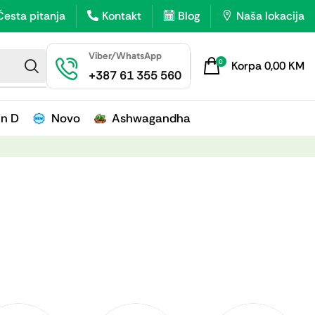
Česta pitanja
Kontakt
Blog
Naša lokacija
Viber/WhatsApp
0
Korpa
0,00
KM
+387 61 355 560
in D
Novo
Ashwagandha