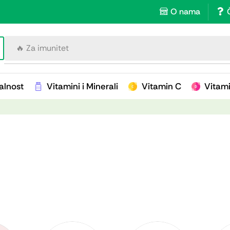
O nama
🔥 Za imunitet
alnost
Vitamini i Minerali
Vitamin C
Vitam