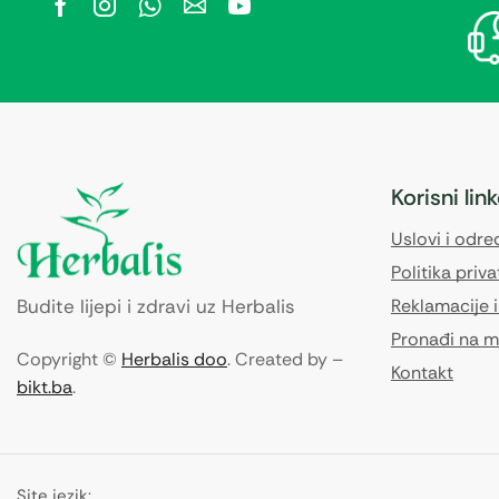
Korisni lin
Uslovi i odr
Politika priva
Budite lijepi i zdravi uz Herbalis
Reklamacije i
Pronađi na m
Copyright ©
Herbalis doo
. Created by –
Kontakt
bikt.ba
.
Site jezik: