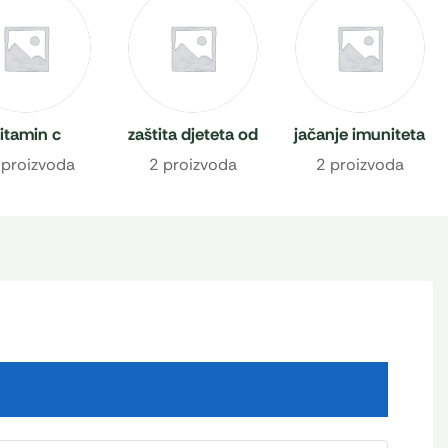
itamin c
zaštita djeteta od
jačanje imuniteta
prehlade
 proizvoda
2 proizvoda
2 proizvoda