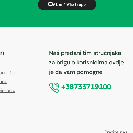
Viber / Whatsapp
un
Naš predani tim stručnjaka
za brigu o korisnicima ovdje
je da vam pomogne
narudžbi
čuna
+38733719100
zimanja
Pratite nas: