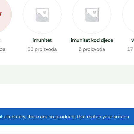
T
t
imunitet
imunitet kod djece
v
oda
33 proizvoda
3 proizvoda
17
fortunately, there are no products that match your criteria